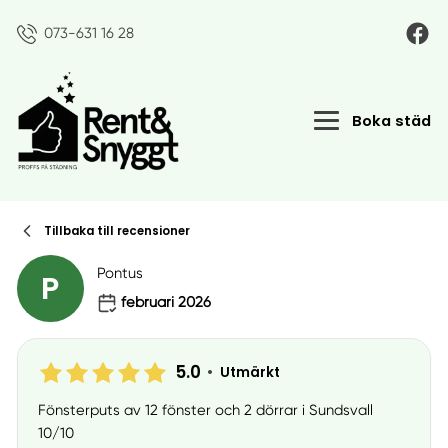
073-631 16 28
Boka städ
Tillbaka till recensioner
Pontus
P
februari 2026
5.0
•
Utmärkt
Fönsterputs av 12 fönster och 2 dörrar i Sundsvall
10/10