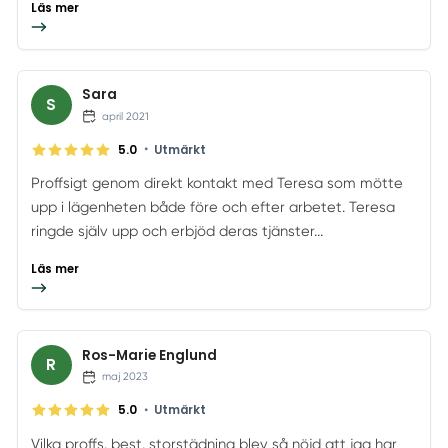
Läs mer
Sara
S
april 2021
•
5.0
Utmärkt
Proffsigt genom direkt kontakt med Teresa som mötte
upp i lägenheten både före och efter arbetet. Teresa
ringde själv upp och erbjöd deras tjänster...
Läs mer
Ros-Marie Englund
R
maj 2023
•
5.0
Utmärkt
Vilka proffs. best. storstädning blev så nöjd att jag har