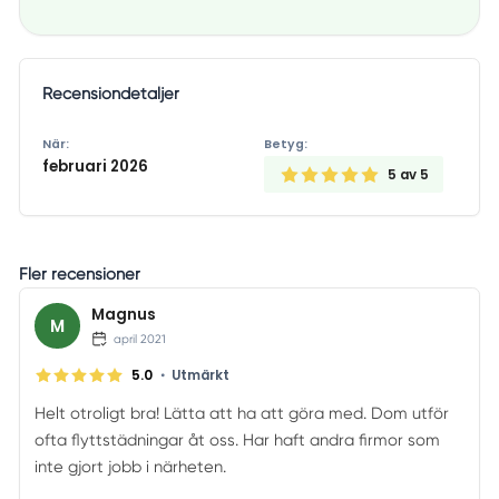
Recensiondetaljer
När:
Betyg:
februari 2026
5
av 5
Fler recensioner
Magnus
M
april 2021
•
5.0
Utmärkt
Helt otroligt bra! Lätta att ha att göra med. Dom utför
ofta flyttstädningar åt oss. Har haft andra firmor som
inte gjort jobb i närheten.