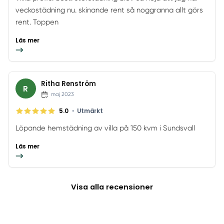
veckostädning nu. skinande rent så noggranna allt görs
rent. Toppen
Läs mer
Ritha Renström
R
maj 2023
•
5.0
Utmärkt
Löpande hemstädning av villa på 150 kvm i Sundsvall
Läs mer
Visa alla recensioner