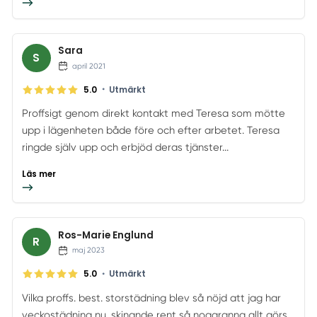
Sara
S
april 2021
•
5.0
Utmärkt
Proffsigt genom direkt kontakt med Teresa som mötte
upp i lägenheten både före och efter arbetet. Teresa
ringde själv upp och erbjöd deras tjänster...
Läs mer
Ros-Marie Englund
R
maj 2023
•
5.0
Utmärkt
Vilka proffs. best. storstädning blev så nöjd att jag har
veckostädning nu. skinande rent så noggranna allt görs