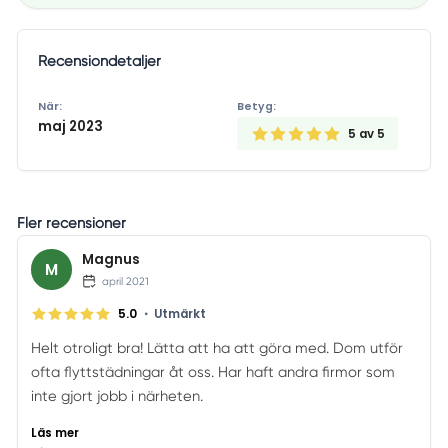
Recensiondetaljer
När:
Betyg:
maj 2023
5
av 5
Fler recensioner
Magnus
M
april 2021
•
5.0
Utmärkt
Helt otroligt bra! Lätta att ha att göra med. Dom utför
ofta flyttstädningar åt oss. Har haft andra firmor som
inte gjort jobb i närheten.
Läs mer