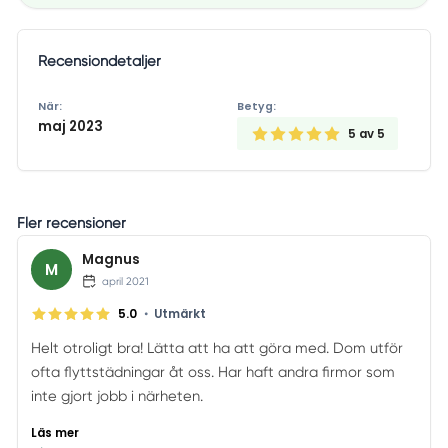
Recensiondetaljer
När:
Betyg:
maj 2023
5
av 5
Fler recensioner
Magnus
M
april 2021
•
5.0
Utmärkt
Helt otroligt bra! Lätta att ha att göra med. Dom utför
ofta flyttstädningar åt oss. Har haft andra firmor som
inte gjort jobb i närheten.
Läs mer