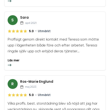
Sara
S
april 2021
•
5.0
Utmärkt
Proffsigt genom direkt kontakt med Teresa som mötte
upp i lägenheten både före och efter arbetet. Teresa
ringde själv upp och erbjöd deras tjänster...
Läs mer
Ros-Marie Englund
R
maj 2023
•
5.0
Utmärkt
Vilka proffs. best. storstädning blev så nöjd att jag har
veckostädning nu. skinande rent så noggranna allt görs