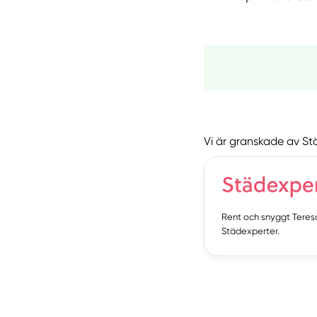
Vi är granskade av St
Rent och snyggt Teres
Städexperter.