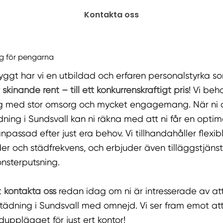
Kontakta oss
g för pengarna
ggt har vi en utbildad och erfaren personalstyrka som 
r skinande rent – till ett konkurrenskraftigt pris
! Vi beh
 med stor omsorg och mycket engagemang. När ni anl
dning i Sundsvall kan ni räkna med att ni får en optim
npassad efter just era behov. Vi tillhandahåller flex
der och städfrekvens, och erbjuder även tilläggstjäns
nsterputsning.
t
kontakta oss
redan idag om ni är intresserade av att
tädning i Sundsvall med omnejd. Vi ser fram emot att
upplägget för just ert kontor!