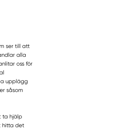
ser till att
andlar alla
itar oss för
al
ibla upplägg
ter såsom
 ta hjälp
 hitta det