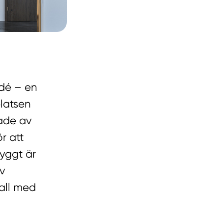
idé – en
platsen
rade av
ör att
yggt är
v
all med