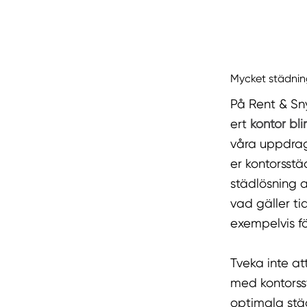
Mycket städnin
På Rent & Sny
ert
kontor bli
våra uppdrag
er kontorsstä
städlösning a
vad gäller ti
exempelvis fö
Tveka inte at
med kontorss
optimala städ