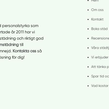
Hem
Om oss
Kontakt
ad personalstyrka som
Boka städ
tade år 2011 har vi
 städning och riktigt god
Recension
mstädning
till
Våra städt
omnejd.
Kontakta oss
så
ning för dig!
Vi erbjuder
Att tänka p
Spar tid oc
Vad kostar 